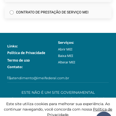
CONTRATO DE PRESTAÇÃO DE SERVIÇO MEI
Serviços:
Links:
Abrir МЕI
Política de Privacidade
Baixa МЕI
Termo de uso
Alterar МЕI
Contato:
atendimento@imeifederal.com.br
ESTE NÃO É UM SITE GOVERNAMENTAL
O serviço prestado através neste site são privado e opcional.
Podem ser feitos gratuitamente sem o acompanhamento profissional
Este site utiliza cookies para melhorar sua experiência. Ao
deste site, através da plataforma governamental gov.br.
continuar navegando, você concorda com nossa
Política de
Privacidade
.